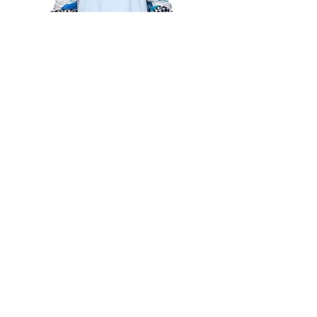
Sukienka z szyfonowymi rękawami
Chicago
Wyprzedane
-30%