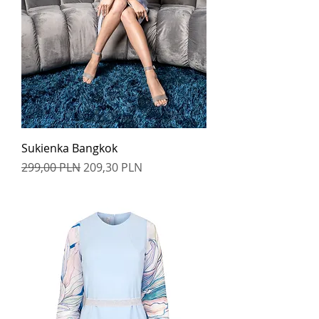
Sukienka Bangkok
Regularna cena
Cena rabatowa
299,00 PLN
209,30 PLN