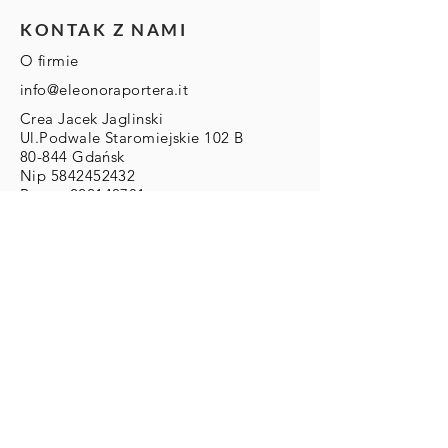
KONTAK Z NAMI
O firmie
info@eleonoraportera.it
Crea Jacek Jaglinski
Ul.Podwale Staromiejskie 102 B
80-844 Gdańsk
Nip
5842452432
Regon
222140781
DLA KLIENTA
Zwroty/Wymiany/Reklamacje
Wysyłka & Płatności
Regulamin
ZAMOWIENIA
Zamówienia Indywidualne:
info@eleonoraportera.it
PŁATNOŚCI