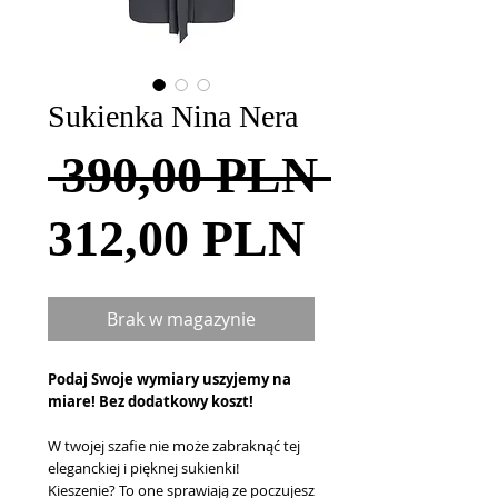
Sukienka Nina Nera
Regula
 390,00 PLN 
Cena
cena
312,00 PLN
Rabatow
Brak w magazynie
Podaj Swoje wymiary uszyjemy na
miare! Bez dodatkowy koszt!
W twojej szafie nie może zabraknąć tej
eleganckiej i pięknej sukienki!
Kieszenie? To one sprawiają ze poczujesz