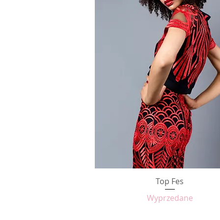
Top Fes
Podgląd
Wyprzedane