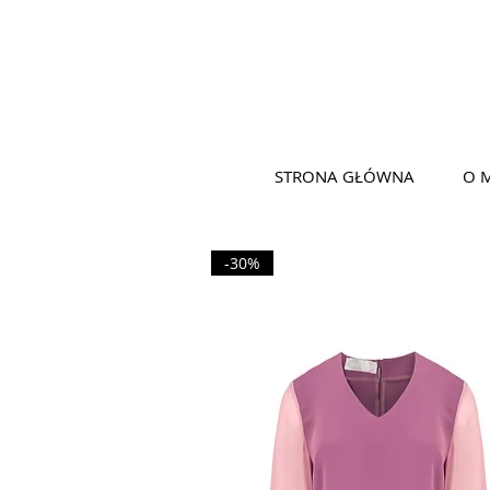
STRONA GŁÓWNA
O 
-30%