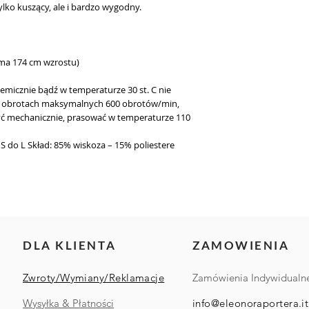
tylko kuszący, ale i bardzo wygodny.
{ma 174 cm wzrostu)
emicznie bądź w temperaturze 30 st. C nie
na obrotach maksymalnych 600 obrotów/min,
zyć mechanicznie, prasować w temperaturze 110
 do L Skład: 85% wiskoza – 15% poliestere
DLA KLIENTA
ZAMOWIENIA
Zwroty/Wymiany/Reklamacje
Zamówienia Indywidualn
Wysyłka & Płatności
info@eleonoraportera.it