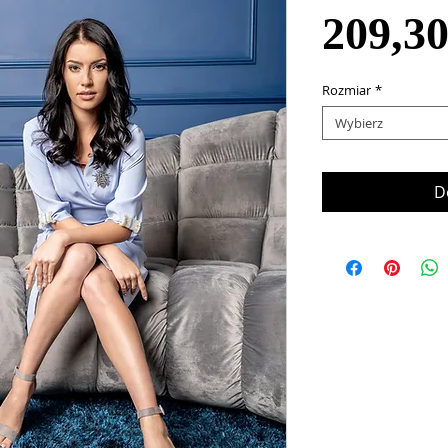
209,3
Rozmiar
*
Wybierz
D