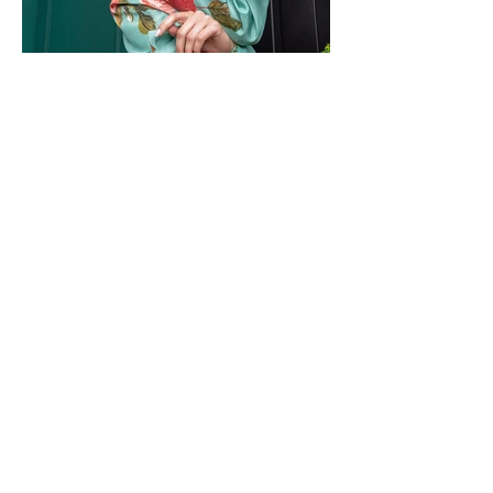
Caltagirone
KONTAK Z NAMI
O firmie
info@eleonoraportera.it
Crea Jacek Jaglinski
Ul.Podwale Staromiejskie 102 B
80-844 Gdańsk
Nip
5842452432
Regon
222140781
DLA KLIENTA
Zwroty/Wymiany/Reklamacje
Wysyłka & Płatności