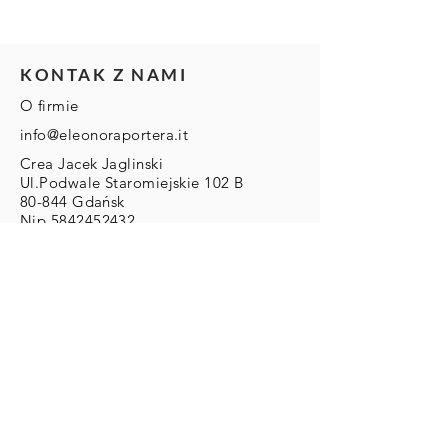
KONTAK Z NAMI
O firmie
info@eleonoraportera.it
Crea Jacek Jaglinski
Ul.Podwale Staromiejskie 102 B
80-844 Gdańsk
Nip
5842452432
Regon
222140781
DLA KLIENTA
Zwroty/Wymiany/Reklamacje
Wysyłka & Płatności
Regulamin
ZAMOWIENIA
Zamówienia Indywidualne: