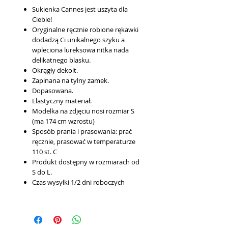
Sukienka Cannes jest uszyta dla
Ciebie!
Oryginalne ręcznie robione rękawki
dodadzą Ci unikalnego szyku a
wpleciona lureksowa nitka nada
delikatnego blasku.
Okrągły dekolt.
Zapinana na tylny zamek.
Dopasowana.
Elastyczny materiał.
Modelka na zdjęciu nosi rozmiar S
(ma 174 cm wzrostu)
Sposób prania i prasowania: prać
ręcznie, prasować w temperaturze
110 st. C
Produkt dostępny w rozmiarach od
S do L.
Czas wysyłki
1/2 dni roboczych