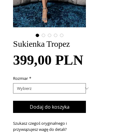
Sukienka Tropez
Cena
399,00 PLN
Rozmiar
*
Dodaj do koszyka
Szukasz czegoś oryginalnego i
przywiązujesz wagę do detali?