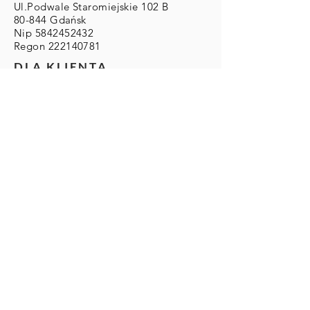
Ul.Podwale Staromiejskie 102 B
80-844 Gdańsk
Nip
5842452432
Regon
222140781
DLA KLIENTA
Zwroty/Wymiany/Reklamacje
Wysyłka & Płatności
Regulamin
ZAMOWIENIA
Zamówienia Indywidualne:
info@eleonoraportera.it
PŁATNOŚCI
Karty kredytowe/debetowe
Paypal
Przelewy