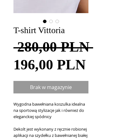
T-shirt Vittoria
Regula
 280,00 PLN 
Cena
cena
196,00 PLN
Rabatow
Brak w magazynie
Wygodna bawełniana koszulka idealna 
na sportową stylizacje jak i również do 
eleganckiej spódnicy
Dekolt jest wykonany z ręcznie robionej 
aplikacji na szydełku z bawełnianej białej 