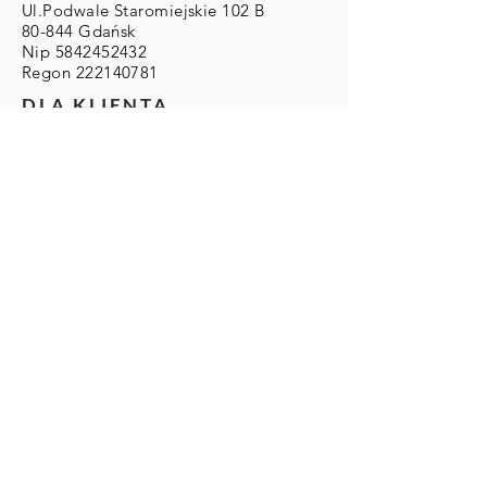
Ul.Podwale Staromiejskie 102 B
80-844 Gdańsk
Nip
5842452432
Regon
222140781
DLA KLIENTA
Zwroty/Wymiany/Reklamacje
Wysyłka & Płatności
Regulamin
ZAMOWIENIA
Zamówienia Indywidualne:
info@eleonoraportera.it
PŁATNOŚCI
Karty kredytowe/debetowe
Paypal
Przelewy