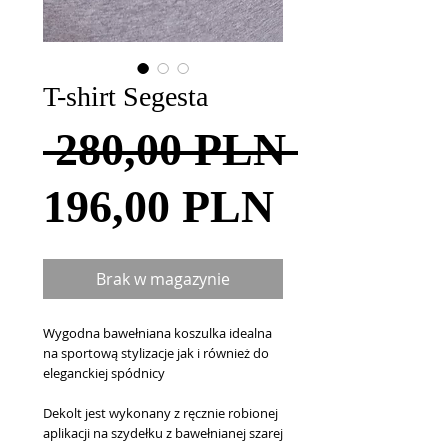
T-shirt Segesta
Regula
 280,00 PLN 
Cena
cena
196,00 PLN
Rabatow
Brak w magazynie
Wygodna bawełniana koszulka idealna 
na sportową stylizacje jak i również do 
eleganckiej spódnicy
Dekolt jest wykonany z ręcznie robionej 
aplikacji na szydełku z bawełnianej szarej 