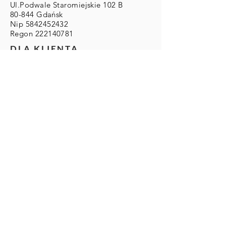
Ul.Podwale Staromiejskie 102 B
80-844 Gdańsk
Nip
5842452432
Regon
222140781
DLA KLIENTA
Zwroty/Wymiany/Reklamacje
Wysyłka & Płatności
Regulamin
ZAMOWIENIA
Zamówienia Indywidualne:
info@eleonoraportera.it
PŁATNOŚCI
Karty kredytowe/debetowe
Paypal
Przelewy