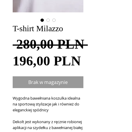
T-shirt Milazzo
Regula
 280,00 PLN 
Cena
cena
196,00 PLN
Rabatow
Brak w magazynie
Wygodna bawełniana koszulka idealna 
na sportową stylizacje jak i również do 
eleganckiej spódnicy
Dekolt jest wykonany z ręcznie robionej 
aplikacji na szydełku z bawełnianej białej 