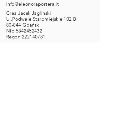
info@eleonoraportera.it
Crea Jacek Jaglinski
Ul.Podwale Staromiejskie 102 B
80-844 Gdańsk
Nip
5842452432
Regon
222140781
DLA KLIENTA
Zwroty/Wymiany/Reklamacje
Wysyłka & Płatności
Regulamin
ZAMOWIENIA
Zamówienia Indywidualne:
info@eleonoraportera.it
PŁATNOŚCI
Karty kredytowe/debetowe
Paypal
Przelewy