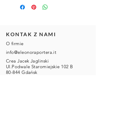
KONTAK Z NAMI
O firmie
info@eleonoraportera.it
Crea Jacek Jaglinski
Ul.Podwale Staromiejskie 102 B
80-844 Gdańsk
Nip
5842452432
Regon
222140781
DLA KLIENTA
Zwroty/Wymiany/Reklamacje
Wysyłka & Płatności
Regulamin
ZAMOWIENIA