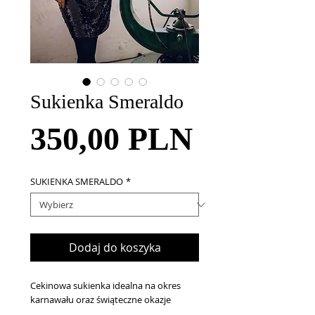
Sukienka Smeraldo
Cena
350,00 PLN
SUKIENKA SMERALDO
*
Dodaj do koszyka
Cekinowa sukienka idealna na okres
karnawału oraz świąteczne okazje