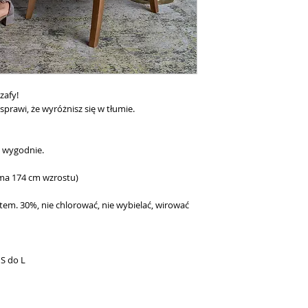
zafy!
prawi, że wyróżnisz się w tłumie.
ię wygodnie.
(ma 174 cm wzrostu)
tem. 30%, nie chlorować, nie wybielać, wirować
S do L