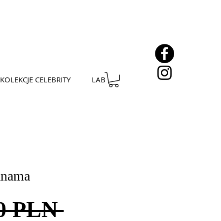
KOLEKCJE CELEBRITY
LAB
anama
Regularna
00 PLN 