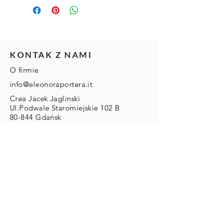
KONTAK Z NAMI
O firmie
info@eleonoraportera.it
Crea Jacek Jaglinski
Ul.Podwale Staromiejskie 102 B
80-844 Gdańsk
Nip
5842452432
Regon
222140781
DLA KLIENTA
Zwroty/Wymiany/Reklamacje
Wysyłka & Płatności
Regulamin
ZAMOWIENIA