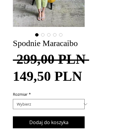
Spodnie Maracaibo
Regula
 299,00 PLN 
Cena
cena
149,50 PLN
Rabatow
Rozmiar
*
Dodaj do koszyka