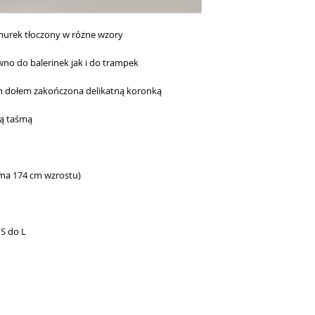
nurek tłoczony w różne wzory
ówno do balerinek jak i do trampek
m dołem zakończona delikatną koronką
ą taśmą
{ma 174 cm wzrostu)
S do L