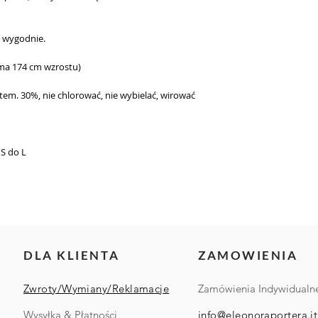
ię wygodnie.
(ma 174 cm wzrostu)
tem. 30%, nie chlorować, nie wybielać, wirować
S do L
DLA KLIENTA
ZAMOWIENIA
Zwroty/Wymiany/Reklamacje
Zamówienia Indywidualn
Wysyłka & Płatności
info@eleonoraportera.it