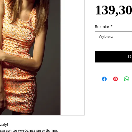
139,3
Rozmiar
*
Wybierz
D
zafy!
prawi, że wyróżnisz się w tłumie.