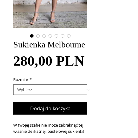
Sukienka Melbourne
Cena
280,00 PLN
Rozmiar
*
Dodaj do koszyka
W twojej szafie nie może zabraknąć tej
własnie delikatnej, pastelowej sukienki!