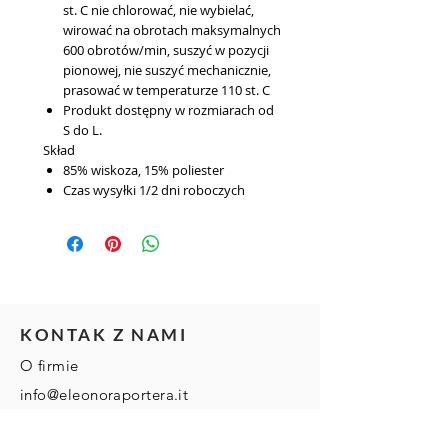
st. C nie chlorować, nie wybielać,
wirować na obrotach maksymalnych
600 obrotów/min, suszyć w pozycji
pionowej, nie suszyć mechanicznie,
prasować w temperaturze 110 st. C
Produkt dostępny w rozmiarach od
S do L.
Skład
85% wiskoza, 15% poliester
Czas wysyłki
1/2 dni roboczych
KONTAK Z NAMI
O firmie
info@eleonoraportera.it
Crea Jacek Jaglinski
Ul.Podwale Staromiejskie 102 B