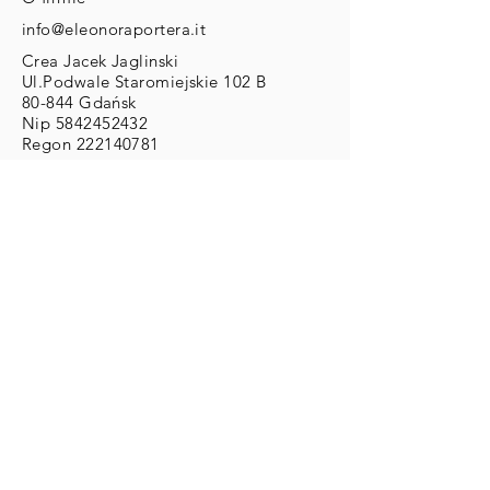
info@eleonoraportera.it
Crea Jacek Jaglinski
Ul.Podwale Staromiejskie 102 B
80-844 Gdańsk
Nip
5842452432
Regon
222140781
DLA KLIENTA
Zwroty/Wymiany/Reklamacje
Wysyłka & Płatności
Regulamin
ZAMOWIENIA
Zamówienia Indywidualne:
info@eleonoraportera.it
PŁATNOŚCI
Karty kredytowe/debetowe
Paypal