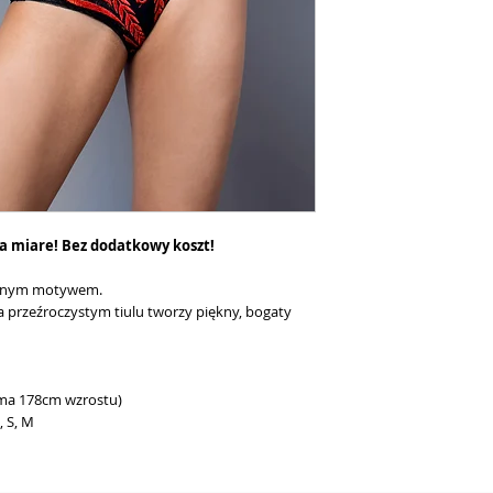
a miare! Bez dodatkowy koszt!
obnym motywem.
 przeźroczystym tiulu tworzy piękny, bogaty
(ma 178cm wzrostu)
 S, M