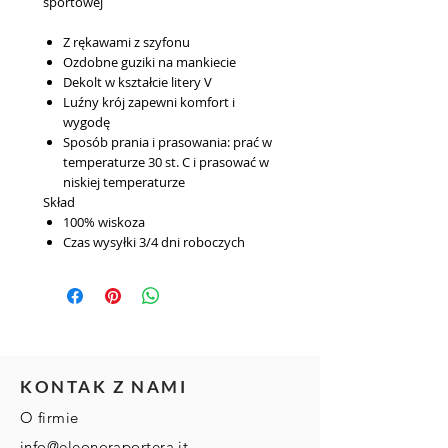
sportowej
Z rękawami z szyfonu
Ozdobne guziki na mankiecie
Dekolt w kształcie litery V
Luźny krój zapewni komfort i
wygodę
Sposób prania i prasowania: prać w
temperaturze 30 st. C i prasować w
niskiej temperaturze
Skład
100% wiskoza
Czas wysyłki
3/4 dni roboczych
KONTAK Z NAMI
O firmie
info@eleonoraportera.it