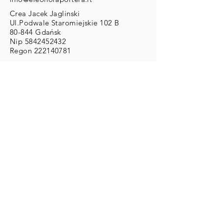
Crea Jacek Jaglinski
Ul.Podwale Staromiejskie 102 B
80-844 Gdańsk
Nip
5842452432
Regon
222140781
DLA KLIENTA
Zwroty/Wymiany/Reklamacje
Wysyłka & Płatności
Regulamin
ZAMOWIENIA
Zamówienia Indywidualne:
info@eleonoraportera.it
PŁATNOŚCI
Karty kredytowe/debetowe
Paypal
Przelewy