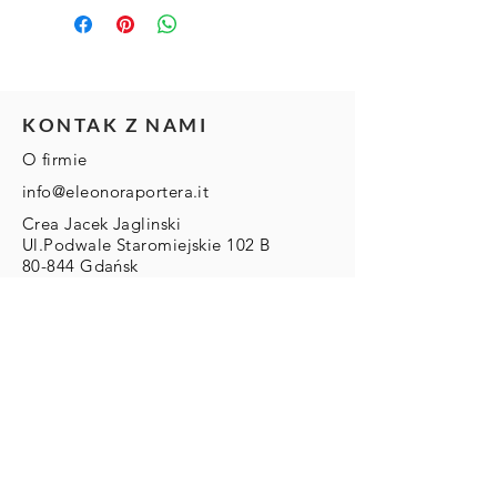
KONTAK Z NAMI
O firmie
info@eleonoraportera.it
Crea Jacek Jaglinski
Ul.Podwale Staromiejskie 102 B
80-844 Gdańsk
Nip
5842452432
Regon
222140781
DLA KLIENTA
Zwroty/Wymiany/Reklamacje
Wysyłka & Płatności
Regulamin
ZAMOWIENIA