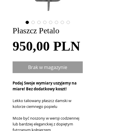
Płaszcz Petalo
Cena
950,00 PLN
Brak w magazynie
Podaj Swoje wymiary uszyjemy na
miare! Bez dodatkowy koszt!
Lekko taliowany płaszcz damski w
kolorze ciemnego popielu
Może być noszony w wersji codziennej
lub bardziej eleganckiej z dopiętym
futrzanym kołnierzem