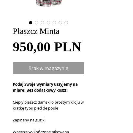
Płaszcz Minta
Cena
950,00 PLN
Brak w magazynie
Podaj Swoje wymiary uszyjemy na
miare! Bez dodatkowy koszt!
Ciepły płaszcz damski o prostym kroju w
kratkę typu pied de poule
Zapinany na guziki
Wnętrze wykończone pikowaną