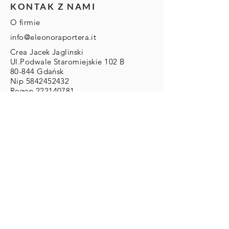
KONTAK Z NAMI
O firmie
info@eleonoraportera.it
Crea Jacek Jaglinski
Ul.Podwale Staromiejskie 102 B
80-844 Gdańsk
Nip
5842452432
Regon
222140781
DLA KLIENTA
Zwroty/Wymiany/Reklamacje
Wysyłka & Płatności
Regulamin
ZAMOWIENIA
Zamówienia Indywidualne:
info@eleonoraportera.it
PŁATNOŚCI
Karty kredytowe/debetowe